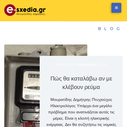
S
k
i
p
t
HOME
׀
BLOG
o
c
o
B
n
l
t
Posted
30 Αυγούστου, 2019
e
o
n
g
Πώς θα καταλάβω αν με
t
κλέβουν ρεύμα
Μουρατίδης Δημήτρης Πτυχιούχος
Ηλεκτρολόγος Υπάρχει ένα μεγάλο
πρόβλημα που ανατινάζεται αυτές τις
μέρες. Είναι η κλοπή ηλεκτρικής
ενέργειας. Δεν θα συζητήσω τις νομικές